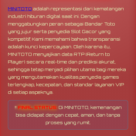
MINITOTO
adalah representasi dari kematangan
industri hiburan digital saat ini. Dengan
menggabungkan peran sebagai Bandar Toto
yang jujur serta penyedia Slot Gacor yang
kompetitif, Kami memahami bahwa transparansi
adalah kunci kepercayaan. Oleh karena itu,
MINITOTO menyajikan data RTP (Return to
Player) secara real-time dan prediksi akurat,
sehingga tetap menjadi pilihan utama bagi mereka
yang mengutamakan kualitas,penyedia games
terlengkap, kecepatan, dan standar layanan VIP
di setiap aspeknya.
‼️
FINAL STATUS:
Di MINITOTO, kemenangan
bisa didapat dengan cepat, aman, dan tanpa
proses yang rumit.