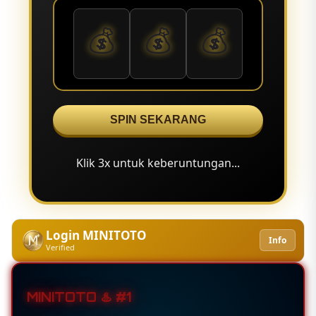
💰
💰
💰
SPIN SEKARANG
Klik 3x untuk keberuntungan...
Login MINITOTO
Info
Verified
MINITOTO ♨️ #1